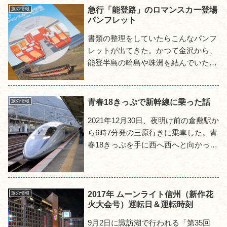
きで、表も裏もまっさらの状態...
急行「能登路」のロマンスカー登場
旅の情報
パンフレット
書類の整理をしていたらこんなパンフ
レットが出てきた。かつて金沢から、
能登半島の輪島や珠洲を結んでいた急
行「能登路」に、ロマンスカーが登場
した事を告知するものだ。国鉄がロマ
ンスカーという名称を使うのがち...
青春18きっぷで新幹線に乗った話
旅の情報
2021年12月30日、夜明け前の倉敷駅か
ら6時7分発の三原行きに乗車した。青
春18きっぷを手に西へ西へと向かって
いる途上で、前日は東海道本線から山
陽本線と進んで倉敷で投宿、この日は
糸崎、岩国、下関と...
2017年 ムーンライト信州（新作花
旅の情報
火大会号）運転日＆運転時刻
9月2日に諏訪湖で行われる「第35回