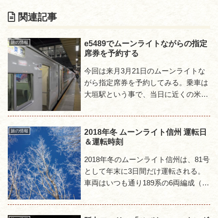
関連記事
e5489でムーンライトながらの指定
旅の情報
席券を予約する
今回は来月3月21日のムーンライトな
がら指定席券を予約してみる。乗車は
大垣駅という事で、当日に近くの米原
駅でも発券できるe5489を利用してみ
たまずはe5489サイトで3月21日のムー
ンライトながらを...
2018年冬 ムーンライト信州 運転日
旅の情報
＆運転時刻
2018年冬のムーンライト信州は、81号
として年末に3日間だけ運転される。
車両はいつも通り189系の6両編成（全
席指定席）で変化はないが、運転日数
は昨年より1日増えている。運転日発
駅発時刻着駅着時刻運...