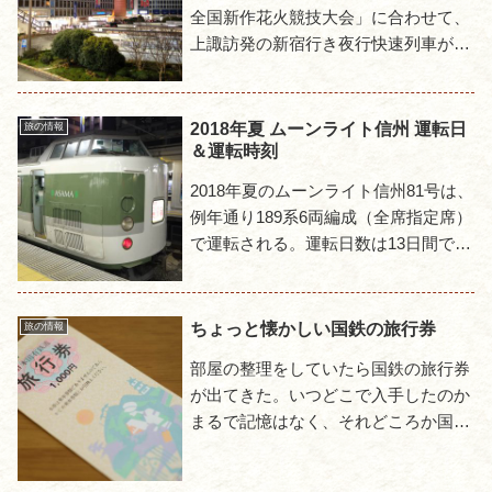
全国新作花火競技大会」に合わせて、
上諏訪発の新宿行き夜行快速列車が運
転される。ムーンライト信州90号と92
号の2本で、90号は普通車とグリーン
車、92号は普通車の...
2018年夏 ムーンライト信州 運転日
旅の情報
＆運転時刻
2018年夏のムーンライト信州81号は、
例年通り189系6両編成（全席指定席）
で運転される。運転日数は13日間で、
昨年より4日間、一昨年からすると7日
間減少している。運転日発駅発時刻着
駅着時刻運転日運...
ちょっと懐かしい国鉄の旅行券
旅の情報
部屋の整理をしていたら国鉄の旅行券
が出てきた。いつどこで入手したのか
まるで記憶はなく、それどころか国鉄
にこのような旅行券があったことすら
完全に忘れていた。表面には金額と発