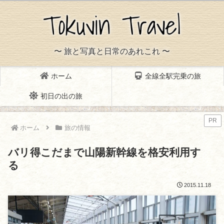
〜 旅と写真と日常のあれこれ 〜
ホーム
全線全駅完乗の旅
初日の出の旅
PR
ホーム
旅の情報
バリ得こだまで山陽新幹線を格安利用す
る
2015.11.18