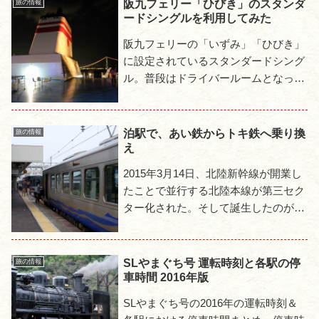
阪九フェリー「ひびき」のスタンダ
旅の情報
ードシングルを利用してみた
阪九フェリーの「いずみ」「ひびき」
に設定されているスタンダードシング
ル。普段はドライバールームとなって
おり利用できないのだが、繁忙期には
一般にも開放されるので試しに利用し
てみた。乗船いずみ＆ひびきの部...
泊駅で、あい鉄からトキ鉄へ乗り換
旅の情報
え
2015年3月14日、北陸新幹線が開業し
たことで並行する北陸本線が第三セク
ター化された。そして誕生したのが
「あいの風とやま鉄道」と「えちごト
キメキ鉄道」という2社だが、両者を
またがって利用するほとんど...
SLやまぐち号 運転時刻と各駅の停
旅の情報
車時間 2016年版
SLやまぐち号の2016年の運転時刻＆