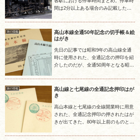
各駅における停車時間まとめ。停車時
間は2分以上ある場合のみ記載した。
時刻自体は昨年から特に変化はないよ
うで、長時間停車は津和野行きの仁保
と地福のみだ。下り 津和野...
高山本線全通50年記念の切手帳＆絵
旅の情報
はがき
先日の記事では昭和9年の高山線全通
時に使用された、全通記念の押印を紹
介したのだが、全通50周年となる昭和
59年にも同じような記念押印が存在し
た。今回はその中から切手帳と絵はが
きのセットを紹介する。切手...
高山線と七尾線の全通記念押印はが
旅の情報
き
高山本線と七尾線の全線開業時に用意
された、全通記念押印の押されたはが
きが出てきた。80年以上前のものとあ
って随分と黄ばんでいるが状態は悪く
なく、絵はがき等ではなく普通のはが