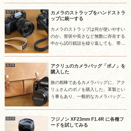
サンワサプライのデジカメ用ハイテク
ポーチという物で、クリーニング...
カメラのストラップをハンドストラ
カメラ
ップに統一する
カメラのストラップは何が使いやすい
のか。形状や長さなど無数に存在する
中から試行錯誤を繰り返しても、帯に
短したすきに長しでなかなかしっくり
こない。これでいいと思っても使って
いると徐々に不満が出てきてしま...
アクリュのカメラバッグ「ボノ」を
カメラ
購入した
旅の相棒であるカメラバッグに、アク
リュさんのボノを購入した。革製とい
う事もあり、一般的なカメラバッグか
ら考えると高価なので迷ったが、長く
そして頻繁に使う物である事を考える
と、ここはケチる所じゃないだろ...
フジノン XF23mm F1.4R に各種フ
カメラ
ードを試してみる