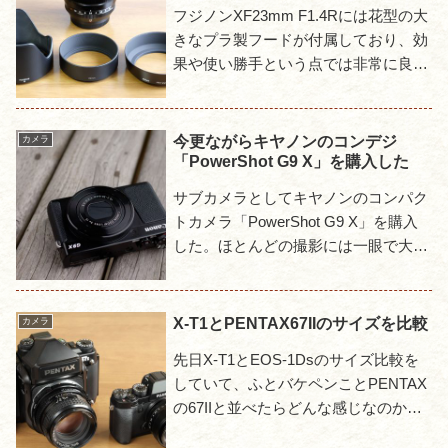
フジノンXF23mm F1.4Rには花型の大
きなプラ製フードが付属しており、効
果や使い勝手という点では非常に良く
できている。しかし大きいがために存
在感も大きく、スナップ撮影にはフー
ドがやたら目立ったり...
今更ながらキヤノンのコンデジ
カメラ
「PowerShot G9 X」を購入した
サブカメラとしてキヤノンのコンパク
トカメラ「PowerShot G9 X」を購入
した。ほとんどの撮影には一眼で大き
な不満はないけど、人物や施設内など
被写体によっては一眼の存在感やシャ
ッター音が気になり...
X-T1とPENTAX67IIのサイズを比較
カメラ
先日X-T1とEOS-1Dsのサイズ比較を
していて、ふとバケペンことPENTAX
の67IIと並べたらどんな感じなのかと
思い、実際にやってみる事にした。か