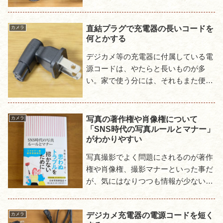
つては主力だった67だが、最近は防湿
庫の置物と化...
直結プラグで充電器の長いコードを
カメラ
何とかする
デジカメ等の充電器に付属している電
源コードは、やたらと長いものが多
い。家で使う分には、それもまた便利
な事もあり特段の問題はないのだが、
少しでも荷物を減らしたい旅に持って
いくとなると話は別だ。長いコード...
写真の著作権や肖像権について
カメラ
「SNS時代の写真ルールとマナー」
がわかりやすい
写真撮影でよく問題にされるのが著作
権や肖像権、撮影マナーといった事だ
が、気にはなりつつも情報が少ないと
いう悩ましい問題でもある。この書籍
「SNS時代の写真ルールとマナー」が
デジカメ充電器の電源コードを短く
カメラ
その辺りの問題について、非常...