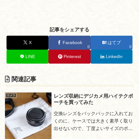
記事をシェアする
X
Facebook
はてブ
0
0
LINE
Pinterest
LinkedIn
関連記事
レンズ収納にデジカメ用ハイテクポ
カメラ
ーチを買ってみた
交換レンズをバックパックに入れてお
くのに、ケースでは大きく素早く取り
出せないので、丁度よいサイズのポー
チを探してみた。そこで見つけたのが