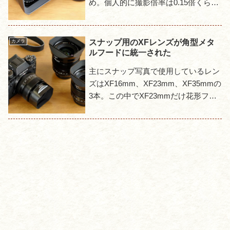
め。個人的に撮影倍率は0.15倍くらい
ないと寄りたいのに寄れないという撮
影中のストレスが増えてくる。そのた
め16/1.4と35...
スナップ用のXFレンズが角型メタ
カメラ
ルフードに統一された
主にスナップ写真で使用しているレン
ズはXF16mm、XF23mm、XF35mmの
3本。この中でXF23mmだけ花形フー
ドで外観に統一感がなかったが、先日
XF23mm用にも角型フードLH-XF23が
発売...