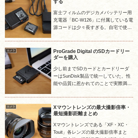
する
富士フィルムのデジカメバッテリー用
充電器「BC-W126」に付属している電
源コードは少々長すぎる。自宅で使う
ぶんには気にしなければそれまでだ
が、外出時に携行しようとするとなん
とも邪魔な存在になる。それ...
ProGrade Digital のSDカードリー
カメラ
ダーを購入
少し前までSDカードとカードリーダ
ーはSunDisk製品で統一していた。性
能や品質に惹かれてのことで実際満足
いくものだったけど、SDカードにひ
とつ問題があった。それは正規品がと
んでもなく高額であるいっ...
Xマウントレンズの最大撮影倍率・
カメラ
最短撮影距離まとめ
Xマウントレンズである「XF・XC・
Touit」各レンズの最大撮影倍率まと