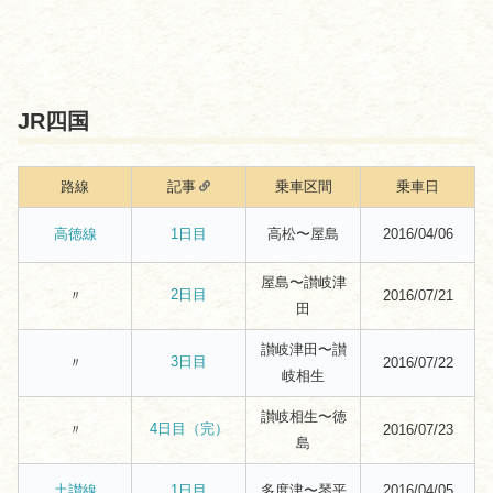
JR四国
路線
記事
乗車区間
乗車日
高松〜屋島
2016/04/06
高徳線
1日目
屋島〜讃岐津
2日目
〃
2016/07/21
田
讃岐津田〜讃
3日目
〃
2016/07/22
岐相生
讃岐相生〜徳
4日目（完）
〃
2016/07/23
島
多度津〜琴平
2016/04/05
土讃線
1日目