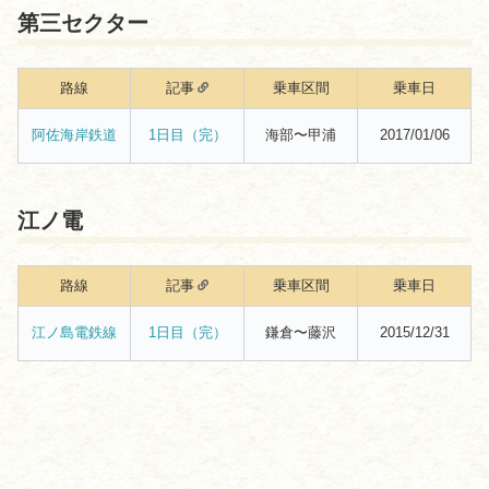
第三セクター
路線
記事
乗車区間
乗車日
海部〜甲浦
2017/01/06
阿佐海岸鉄道
1日目（完）
江ノ電
路線
記事
乗車区間
乗車日
鎌倉〜藤沢
2015/12/31
江ノ島電鉄線
1日目（完）