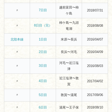
越前富田〜柿
7日目
〃
2018/07/31
ケ島
柿ケ島〜九頭
8日目（完）
〃
2018/08/08
竜湖
米原〜長浜
2016/04/07
北陸本線
1日目
〃
長浜〜河毛
2016/04/09
2日目
河毛〜近江塩
3日目
〃
2016/08/03
津
近江塩津〜敦
4日目
〃
2017/04/02
賀
〃
敦賀〜湯尾
2017/09/06
5日目
〃
湯尾〜王子保
2018/08/10
6日目