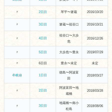
〃
琴平〜箸蔵
2016/10/20
2日目
〃
箸蔵〜祖谷口
2016/10/21
3日目
祖谷口〜大歩
4日目
〃
2016/12/26
危
〃
大歩危〜豊永
2019/07/29
5日目
〃
6日目
豊永〜未定
未定
徳島〜阿波富
牟岐線
1日目
2018/03/27
田
阿波富田〜地
2日目
〃
2018/03/28
蔵橋
地蔵橋〜南小
3日目
〃
2018/08/06
松島