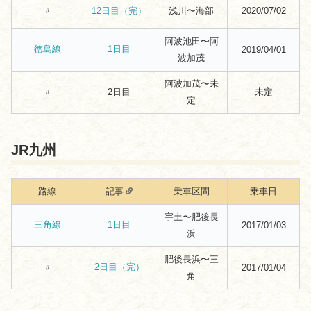
〃
浅川〜海部
2020/07/02
12日目（完）
阿波池田〜阿
徳島線
1日目
2019/04/01
波加茂
阿波加茂〜未
〃
2日目
未定
定
JR九州
路線
記事
乗車区間
乗車日
宇土〜肥後長
三角線
1日目
2017/01/03
浜
肥後長浜〜三
2日目（完）
〃
2017/01/04
角