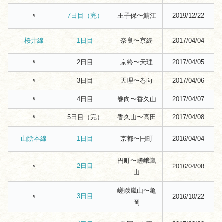
〃
王子保〜鯖江
2019/12/22
7日目（完）
奈良〜京終
2017/04/04
桜井線
1日目
〃
2日目
京終〜天理
2017/04/05
〃
3日目
天理〜巻向
2017/04/06
〃
4日目
巻向〜香久山
2017/04/07
〃
5日目（完）
香久山〜高田
2017/04/08
京都〜円町
2016/04/04
山陰本線
1日目
円町〜嵯峨嵐
2日目
〃
2016/04/08
山
嵯峨嵐山〜亀
3日目
〃
2016/10/22
岡