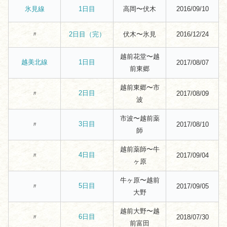
高岡〜伏木
2016/09/10
氷見線
1日目
〃
伏木〜氷見
2016/12/24
2日目（完）
越前花堂〜越
越美北線
1日目
2017/08/07
前東郷
越前東郷〜市
2日目
〃
2017/08/09
波
市波〜越前薬
3日目
〃
2017/08/10
師
越前薬師〜牛
4日目
〃
2017/09/04
ヶ原
牛ヶ原〜越前
5日目
〃
2017/09/05
大野
越前大野〜越
6日目
〃
2018/07/30
前富田