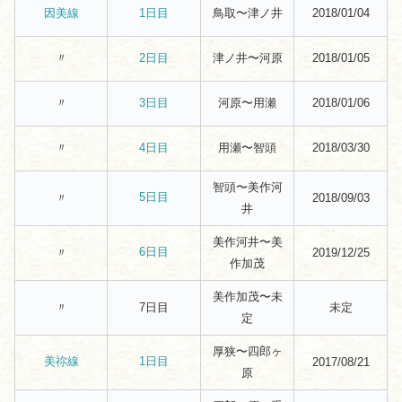
鳥取〜津ノ井
2018/01/04
因美線
1日目
〃
津ノ井〜河原
2018/01/05
2日目
〃
河原〜用瀬
2018/01/06
3日目
〃
用瀬〜智頭
2018/03/30
4日目
智頭〜美作河
5日目
〃
2018/09/03
井
美作河井〜美
6日目
〃
2019/12/25
作加茂
美作加茂〜未
〃
7日目
未定
定
厚狭〜四郎ヶ
美祢線
1日目
2017/08/21
原