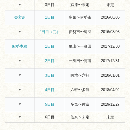
〃
3日目
蘇原〜未定
未定
多気〜伊勢市
2016/08/05
参宮線
1日目
〃
伊勢市〜鳥羽
2016/08/06
2日目（完）
亀山〜一身田
2017/12/30
紀勢本線
1日目
〃
一身田〜阿漕
2017/12/31
2日目
〃
阿漕〜六軒
2018/01/01
3日目
〃
六軒〜多気
2018/04/02
4日目
〃
多気〜佐奈
2019/12/27
5日目
〃
6日目
佐奈〜未定
未定