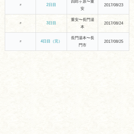
四郎ヶ原〜重
2日目
〃
2017/08/23
安
重安〜長門湯
3日目
〃
2017/08/24
本
長門湯本〜長
4日目（完）
〃
2017/08/25
門市