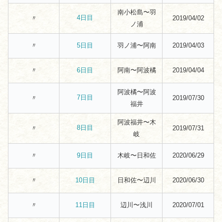
南小松島〜羽
4日目
〃
2019/04/02
ノ浦
〃
羽ノ浦〜阿南
2019/04/03
5日目
〃
阿南〜阿波橘
2019/04/04
6日目
阿波橘〜阿波
7日目
〃
2019/07/30
福井
阿波福井〜木
8日目
〃
2019/07/31
岐
〃
木岐〜日和佐
2020/06/29
9日目
〃
日和佐〜辺川
2020/06/30
10日目
〃
辺川〜浅川
2020/07/01
11日目