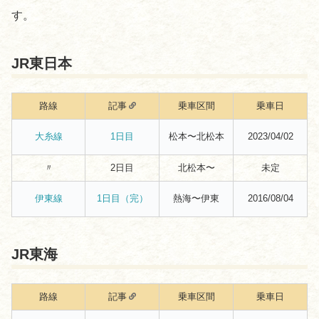
す。
JR東日本
路線
記事
乗車区間
乗車日
松本〜北松本
2023/04/02
大糸線
1日目
〃
2日目
北松本〜
未定
熱海〜伊東
2016/08/04
伊東線
1日目（完）
JR東海
路線
記事
乗車区間
乗車日