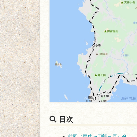
目次
前回（厚狭〜四郎ヶ原）