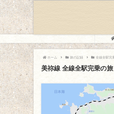
ホーム
旅の記録
全線全駅完
美祢線 全線全駅完乗の旅