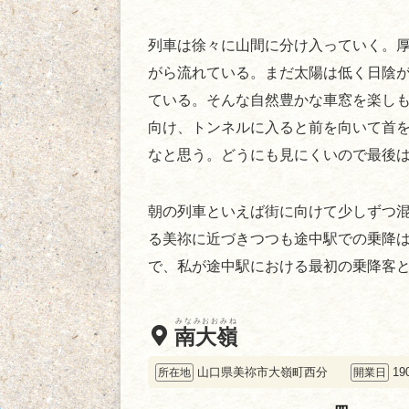
列車は徐々に山間に分け入っていく。
がら流れている。まだ太陽は低く日陰
ている。そんな自然豊かな車窓を楽し
向け、トンネルに入ると前を向いて首
なと思う。どうにも見にくいので最後
朝の列車といえば街に向けて少しずつ
る美祢に近づきつつも途中駅での乗降
で、私が途中駅における最初の乗降客
みなみおおみね
南大嶺
山口県美祢市大嶺町西分
19
所在地
開業日