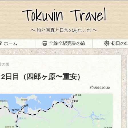
〜 旅と写真と日常のあれこれ 〜
ホーム
全線全駅完乗の旅
初日の
乗の旅
 2日目（四郎ヶ原〜重安）
2019.09.30