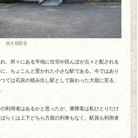
南大嶺駅舎
流れ、所々にある平地に住宅や田んぼが点々と配される
かに、ちょこんと置かれた小さな駅である。今ではあり
かつては石炭の積み出し駅として賑わった大嶺に至る、
。
少の利用者はあるかと思ったが、乗降客は私ひとりだけ
しばらくは上下どちら方面の列車もなく、駅員も利用者