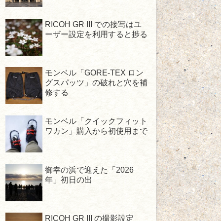
RICOH GR III での接写はユ
ーザー設定を利用すると捗る
モンベル「GORE-TEX ロン
グスパッツ」の破れと穴を補
修する
モンベル「クイックフィット
ワカン」購入から初使用まで
御幸の浜で迎えた「2026
年」初日の出
RICOH GR III の撮影設定