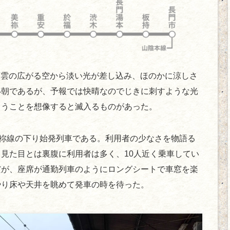
、薄雲の広がる空から淡い光が差し込み、ほのかに涼しさ
い朝であるが、予報では快晴なのでじきに刺すような光
ろうことを想像すると滅入るものがあった。
美祢線の下り始発列車である。利用者の少なさを物語る
見た目とは裏腹に利用者は多く、10人近く乗車してい
だが、座席が通勤列車のようにロングシートで車窓を楽
やり床や天井を眺めて発車の時を待った。