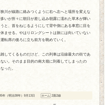
厚狭川が線路に絡みつくように右へ左へと場所を変えな
が多いが所々に朝日が差し込み朝露に濡れた草木が輝い
もうと、首をねじるようにして背中側にある車窓に目を
を休ませる。やはりロングシートは旅には向いていない
は運転席の後ろに立ち前方を眺めていく。
混雑してくるものだけど、この列車は沿線最大の街であ
はない。そのまま目的の南大嶺に到着してしまったの
となった。
05年（明治38年）9月13日
2面2線
ホーム