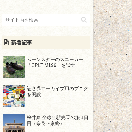
新着記事
ムーンスターのスニーカー
「SPLT M196」を試す
記念券アーカイブ用のブログ
を開設
桜井線 全線全駅完乗の旅 1日
目（奈良〜京終）