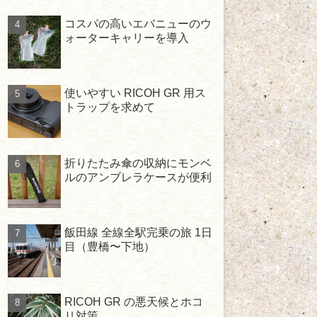
コスパの高いエバニューのウ
ォーターキャリーを導入
使いやすい RICOH GR 用ス
トラップを求めて
折りたたみ傘の収納にモンベ
ルのアンブレラケースが便利
飯田線 全線全駅完乗の旅 1日
目（豊橋〜下地）
RICOH GR の悪天候とホコ
リ対策