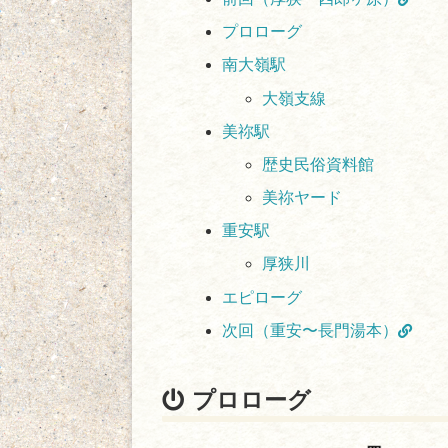
プロローグ
南大嶺駅
大嶺支線
美祢駅
歴史民俗資料館
美祢ヤード
重安駅
厚狭川
エピローグ
次回（重安〜長門湯本）
プロローグ