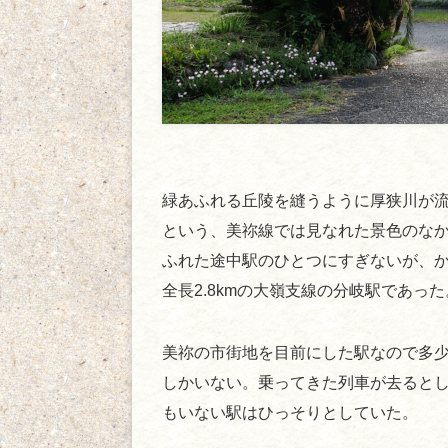
緑あふれる丘陵を縫うように厚狭川が
という、美祢線では見なれた景色のな
ふれた途中駅のひとつにすぎないが、
全長2.8kmの大嶺支線の分岐駅であった
美祢の市街地を目前にした駅なので多
しかいない。乗ってきた列車が去ると
もいない駅はひっそりとしていた。