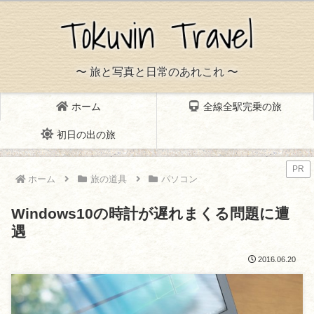
〜 旅と写真と日常のあれこれ 〜
ホーム
全線全駅完乗の旅
初日の出の旅
PR
ホーム
旅の道具
パソコン
Windows10の時計が遅れまくる問題に遭
遇
2016.06.20