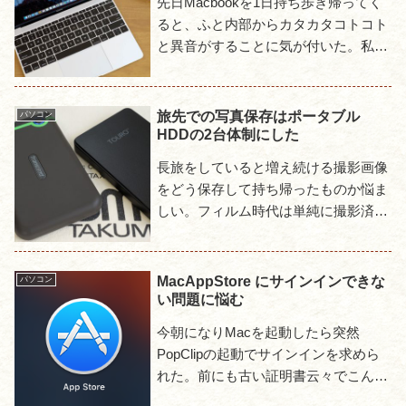
先日Macbookを1日持ち歩き帰ってく
ると、ふと内部からカタカタコトコト
と異音がすることに気が付いた。私の
モデルはMacbook 12inchでファンのよ
うな可動部品はなく、以前は全くの無
音であった...
旅先での写真保存はポータブル
パソコン
HDDの2台体制にした
長旅をしていると増え続ける撮影画像
をどう保存して持ち帰ったものか悩ま
しい。フィルム時代は単純に撮影済み
フィルムを持ち帰ればよかったし、デ
ジカメ時代になっても当初は低画素な
のと、JPEGでの撮影が大半だ...
MacAppStore にサインインできな
パソコン
い問題に悩む
今朝になりMacを起動したら突然
PopClipの起動でサインインを求めら
れた。前にも古い証明書云々でこんな
事あったなあと思いつつサインイン。