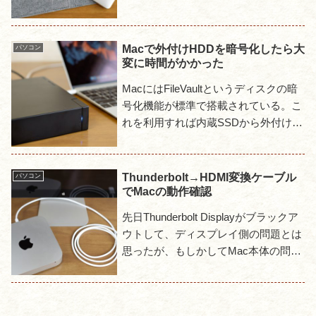
取らないinateckのフェルト製インナー
ケースを購入してみた。そのまま入れ
ておくのがスペー...
Macで外付けHDDを暗号化したら大
パソコン
変に時間がかかった
MacにはFileVaultというディスクの暗
号化機能が標準で搭載されている。こ
れを利用すれば内蔵SSDから外付け
HDDまで手軽に暗号化できる。接続時
にはパスワードを求められるようにな
り、パスワードが...
Thunderbolt→HDMI変換ケーブル
パソコン
でMacの動作確認
先日Thunderbolt Displayがブラックア
ウトして、ディスプレイ側の問題とは
思ったが、もしかしてMac本体の問題
だったらと思い、念の為にThunderbolt
出力の動作を確認してみる事にし...