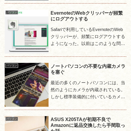
しかしこれがエラーとなりサインイン
できないので色々と試す事と...
EvernoteのWebクリッパーが頻繁
パソコン
にログアウトする
Safariで利用しているEvernoteのWeb
クリッパーが、頻繁にログアウトする
ようになった。以前はこのような問題
はなかったのだが、最近どういうわけ
か毎日のように勝手にログアウトして
しまい、ブラウ...
ノートパソコンの不要な内蔵カメラ
パソコン
を塞ぐ
最近の多くのノートパソコンには、当
然のようにカメラが内蔵されている。
しかし標準装備的に付いているカメラ
だが、今まで一度も使用した事がな
く、個人的にはまったくもって不要な
存在といってもよい。使わないのに...
ASUS X205TAが初期不良で
パソコン
Amazonに返品交換したら手間取っ