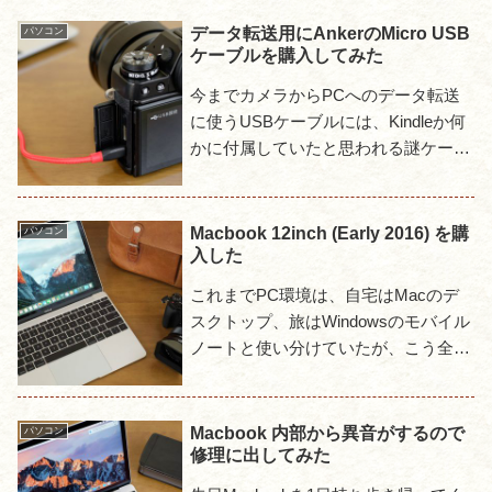
データ転送用にAnkerのMicro USB
パソコン
ケーブルを購入してみた
今までカメラからPCへのデータ転送
に使うUSBケーブルには、Kindleか何
かに付属していたと思われる謎ケーブ
ルを使っていた。たまたま手元にあっ
たから使っているという程度の代物
だ。これで旅先で断線でも...
Macbook 12inch (Early 2016) を購
パソコン
入した
これまでPC環境は、自宅はMacのデ
スクトップ、旅はWindowsのモバイル
ノートと使い分けていたが、こう全く
違う環境を併用するのは作業効率が悪
い。それにWindowsのモバイルノート
は本来ならMac...
Macbook 内部から異音がするので
パソコン
修理に出してみた