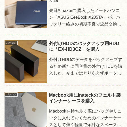
た話
先日Amazonで購入したノートパソコ
ン「ASUS EeeBook X205TA」が、バ
ッテリー絡みの初期不良で返品交換す
ることになった。症状としてはACア
ダプタに接続してもバッテリーが充電
外付けHDDのバックアップ用HDD
パソコン
されないと...
に「EX-HD3CZ」を購入
外付けHDDのデータをバックアップす
るため新たに同容量の外付けHDDを購
入した。今まではとりあえずポータブ
ルHDDにバックアップを取っていた
が、これは容量が小さめで全体をバッ
クアップするには使えなくな...
Macbook用にinateckのフェルト製
パソコン
インナーケースを購入
Macbookを持ち歩く際にバッグやリュ
ックに入れておくためのインナーケー
スとして薄く軽量で余計なスペースを