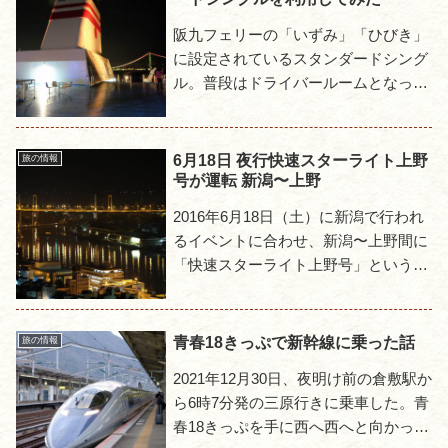
阪九フェリーの「いずみ」「ひびき」
に設定されているスタンダードシング
ル。普段はドライバールームとなって
おり利用できないのだが、繁忙期には
一般にも開放されるので試しに利用し
てみた。乗船いずみ＆ひびきの部...
6月18日 夜行快速スターライト上野
旅の情報
号が運転 新潟〜上野
2016年6月18日（土）に新潟で行われ
るイベントに合わせ、新潟〜上野間に
「快速スターライト上野号」という夜
行列車が運転される。7両編成で全車
指定席、車両は特急いなほで使用され
ているE653系と予想さ...
青春18きっぷで新幹線に乗った話
旅の情報
2021年12月30日、夜明け前の倉敷駅か
ら6時7分発の三原行きに乗車した。青
春18きっぷを手に西へ西へと向かって