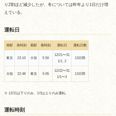
り2割ほど減少したが、冬については昨年より1日だけ増
えている。
運転日
発駅
発時刻
着駅
着時刻
運転日
運転日数
12/21〜31
東京
23:10
大垣
5:50
13日間
1/1, 2
12/22〜31
大垣
22:48
東京
5:05
13日間
1/1〜3
※ 12/21は下りのみ、1/3は上りのみ運転。
運転時刻