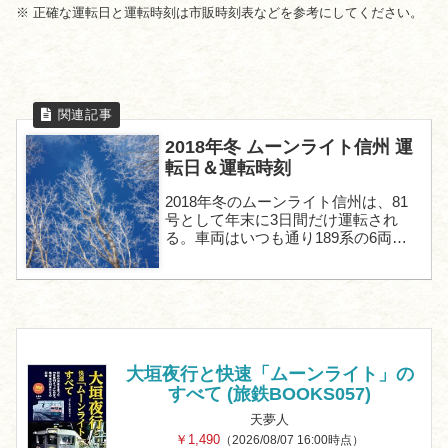
※ 正確な運転日と運転時刻は市販時刻表などを参考にしてください。
2018年冬 ムーンライト信州 運
転日＆運転時刻
2018年冬のムーンライト信州は、81
号として年末に3日間だけ運転され
る。車両はいつも通り189系の6両編
成（全席指定席）で変化はないが、運
転日数は昨年より1日増えている。運
転日発駅発時刻着駅着時刻運...
大垣夜行と快速「ムーンライト」の
すべて (旅鉄BOOKS057)
天夢人
￥1,490
（2026/08/07 16:00時点）