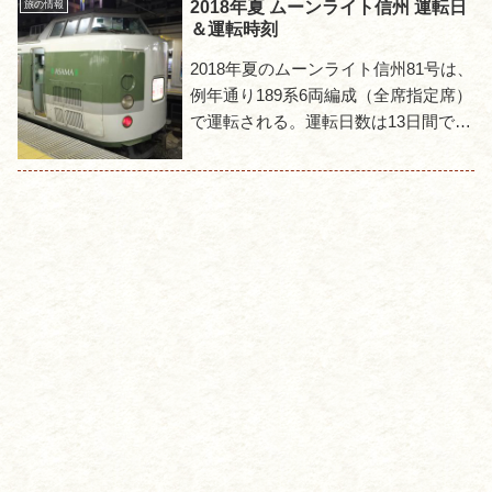
きで、表も裏もまっさらの状態...
2018年夏 ムーンライト信州 運転日
旅の情報
＆運転時刻
2018年夏のムーンライト信州81号は、
例年通り189系6両編成（全席指定席）
で運転される。運転日数は13日間で、
昨年より4日間、一昨年からすると7日
間減少している。運転日発駅発時刻着
駅着時刻運転日運...