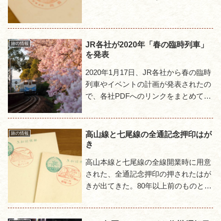
記念押印の押されたハガキで、かなり
黄ばんでいるが表も裏もまっさら、押
印が押されているだけの状態だ...
JR各社が2020年「春の臨時列車」
旅の情報
を発表
2020年1月17日、JR各社から春の臨時
列車やイベントの計画が発表されたの
で、各社PDFへのリンクをまとめてお
く。JR北海道春の臨時列車のお知らせ
JR東日本春の増発列車のお知らせ常磐
線(富岡駅~浪江...
高山線と七尾線の全通記念押印はが
旅の情報
き
高山本線と七尾線の全線開業時に用意
された、全通記念押印の押されたはが
きが出てきた。80年以上前のものとあ
って随分と黄ばんでいるが状態は悪く
なく、絵はがき等ではなく普通のはが