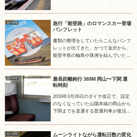
いる途上で、前日は東海道本線から山
陽本線と進んで倉敷で投宿、この日は
糸崎、岩国、下関と...
急行「能登路」のロマンスカー登場
旅の情報
パンフレット
書類の整理をしていたらこんなパンフ
レットが出てきた。かつて金沢から、
能登半島の輪島や珠洲を結んでいた急
行「能登路」に、ロマンスカーが登場
した事を告知するものだ。国鉄がロマ
ンスカーという名称を使うのがち...
最長距離鈍行 369M 岡山〜下関 運
旅の情報
転時刻
2016年3月26日のダイヤ改正で、設定
のなくなっていた山陽本線の岡山から
下関までを直通する普通列車が復活し
た。363.0kmの距離を7時間33分かけ
て走る369Mである。今回は日本最長
距離鈍行となる...
ムーンライトながら運転日数の変化
旅の情報