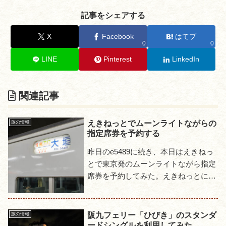
記事をシェアする
X
Facebook
はてブ
0
0
LINE
Pinterest
LinkedIn
関連記事
えきねっとでムーンライトながらの
旅の情報
指定席券を予約する
昨日のe5489に続き、本日はえきねっ
とで東京発のムーンライトながら指定
席券を予約してみた。えきねっとにし
たのは乗車当日に近場で発券出来ると
いう程度の理由で、大垣発の場合に
e5489にするというのと同...
阪九フェリー「ひびき」のスタンダ
旅の情報
ードシングルを利用してみた