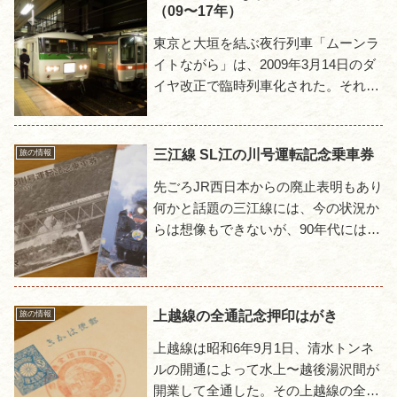
（09〜17年）
東京と大垣を結ぶ夜行列車「ムーンラ
イトながら」は、2009年3月14日のダ
イヤ改正で臨時列車化された。それ以
降は春・夏・冬の各シーズンごとに運
転されているが、印象としては年々運
転日数が減少している気が...
三江線 SL江の川号運転記念乗車券
旅の情報
先ごろJR西日本からの廃止表明もあり
何かと話題の三江線には、今の状況か
らは想像もできないが、90年代には何
度かSL列車の運転が行われていた。こ
れはその運転時に発売された「SL江の
川号運転記念乗車券」で...
上越線の全通記念押印はがき
旅の情報
上越線は昭和6年9月1日、清水トンネ
ルの開通によって水上〜越後湯沢間が
開業して全通した。その上越線の全通