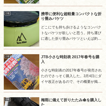
な変更や臨時列車のことがあるので一
応最新にしておかないと安心でき...
携帯に便利な超軽量コンパクトな折
小物
り畳みバケツ
どこにでも持ち歩けるようなコンパク
トなバケツが欲しいと思う。持ち運び
に適した折り畳みバケツといえば釣り
用のバケツを連想する。あれは実際に
釣りで使ったことがあり丈夫で使いや
すくて悪くはないけど、いくら折...
JTB小さな時刻表 2017年春号を購
小物
入
小さな時刻表の2017年春号が発売され
たのでさっそく購入した。3月4日にダ
イヤ改正があるので、その概要が掲載
されているが、軽くめくってみたとこ
ろ私に影響するような変更はなさそう
であった。ただ少し気にな...
梅雨に備えて折りたたみ傘を購入し
小物
た