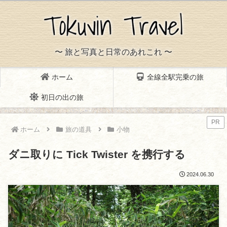
〜 旅と写真と日常のあれこれ 〜
ホーム
全線全駅完乗の旅
初日の出の旅
PR
ホーム
旅の道具
小物
ダニ取りに Tick Twister を携行する
2024.06.30