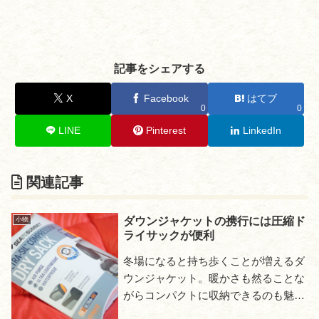
記事をシェアする
X
Facebook
はてブ
0
0
LINE
Pinterest
LinkedIn
関連記事
ダウンジャケットの携行には圧縮ド
小物
ライサックが便利
冬場になると持ち歩くことが増えるダ
ウンジャケット。暖かさも然ることな
がらコンパクトに収納できるのも魅力
のひとつだ。しかしいくらコンパクト