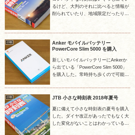
るけど、大判のそれに比べると情報が
削られていたり、地域限定だったりし
て、ローカル線の小駅に降りるような
旅には使いにくい。かといって重くて
かさばる大判サイズの時刻表を持...
Anker モバイルバッテリー
小物
PowerCore Slim 5000 を購入
新しいモバイルバッテリーにAnkerか
ら出ている「PowerCore Slim 5000」
を購入した。常時持ち歩くので可能な
限り軽量コンパクトな方がよく、容量
としてはスマホを1〜2回充電できれば
よい。...
JTB 小さな時刻表 2018年夏号
小物
夏に備えて小さな時刻表の夏号を購入
した。ダイヤ改正があったでもなく大
した変化がないことはわかっているの
で春号のままでも問題ないけど、微妙