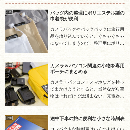
になるとはいえダウンの量が多いもの
だと結構かさばる。そこで私は詰...
バッグ内の整理にポリエステル製の
小物
巾着袋が便利
カメラバッグやバックパックに旅行用
品を放り込んでいくと、ぐちゃぐちゃ
になってしまうので、整理用にポリエ
ステル製の巾着袋を購入した。これは
ポリエステル製である所が重要で、衣
類等の柔らかな物の収納にはクッ...
カメラ＆パソコン関連の小物を専用
小物
ポーチにまとめる
カメラ・パソコン・スマホなどを持っ
て出かけようとすると、当然ながら荷
物はそれだけでは済まない。充電器・
バッテリー・ACアダプタ・各種ケー
ブル類などが当然のように付いてく
る。こういった付属品のほうが場所...
途中下車の旅に便利な小さな時刻表
小物
コンパクトな時刻表はいくつも出てい