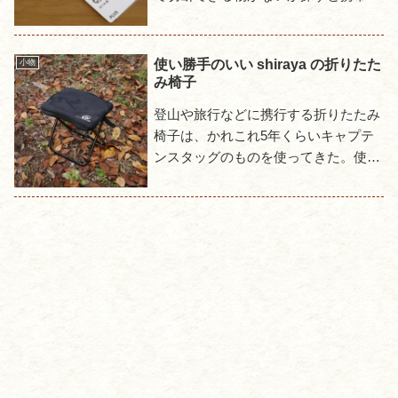
はさみが目に留まった。これなら今後
も持ち歩けるし、良いものを入手した
と思ったのも束の間、これが面...
使い勝手のいい shiraya の折りたた
小物
み椅子
登山や旅行などに携行する折りたたみ
椅子は、かれこれ5年くらいキャプテ
ンスタッグのものを使ってきた。使用
時の高さが低かったり、柔らかな地面
には足が刺さりやすかったり、長時間
座ると尻が痛くなったりと、不満...