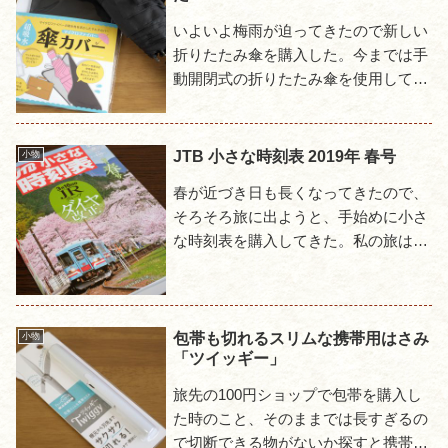
いよいよ梅雨が迫ってきたので新しい
折りたたみ傘を購入した。今までは手
動開閉式の折りたたみ傘を使用してい
たが、頻繁に電車や建物に出入りする
時は収納が面倒だった。そこで今回は
自動開閉式の折りたたみ傘にして...
JTB 小さな時刻表 2019年 春号
小物
春が近づき日も長くなってきたので、
そろそろ旅に出ようと、手始めに小さ
な時刻表を購入してきた。私の旅は行
き当たりばったりで全国どこに行くか
分からず、一般の小型時刻表では省略
されるようなローカル線の小駅も...
包帯も切れるスリムな携帯用はさみ
小物
「ツイッギー」
旅先の100円ショップで包帯を購入し
た時のこと、そのままでは長すぎるの
で切断できる物がないか探すと携帯用