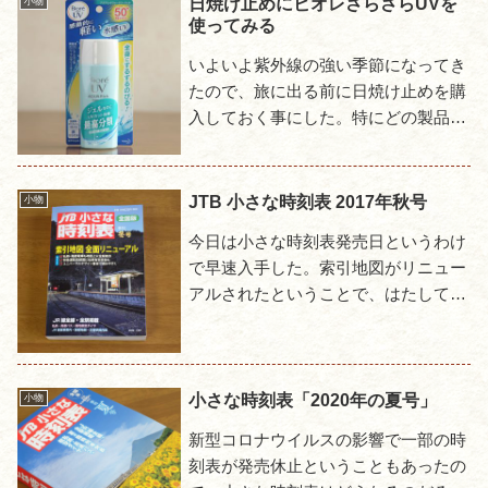
日焼け止めにビオレさらさらUVを
小物
使ってみる
いよいよ紫外線の強い季節になってき
たので、旅に出る前に日焼け止めを購
入しておく事にした。特にどの製品と
いう拘りはないが、朝から晩まで日差
しを浴びる事を考え、顔・からだ両用
で、SPFとPAが最高レベルの...
JTB 小さな時刻表 2017年秋号
小物
今日は小さな時刻表発売日というわけ
で早速入手した。索引地図がリニュー
アルされたということで、はたしてど
う変わったのかと期待しつつ開いて驚
いた。北海道や九州はどこの国だよと
言いたくなるような形をしている...
小さな時刻表「2020年の夏号」
小物
新型コロナウイルスの影響で一部の時
刻表が発売休止ということもあったの