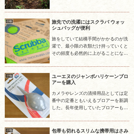
が小さく地味な存在でありながら、厄
介なことを引き起こすヒルとダニ...
旅先での洗濯にはスクラバ ウォッ
小物
シュバッグが便利
旅をしていて結構手間がかかるのが洗
濯で、最小限の衣類だけ持っていくと
その頻度も必然的に上がることにな
る。手洗いは安上がりだが手間がかか
るし、かといってコインランドリーを
毎日のように利用すると馬鹿になら...
ユーエヌのジャンボハリケーンブロ
小物
アーを購入
カメラやレンズの清掃用品としては定
番中の定番ともいえるブロアーを新調
した。長年使用していたブロアーも健
在なのだが、自宅ではよくても旅先な
どに携行するには大きすぎるものだっ
たので、もう少し持ち歩きに適し...
包帯も切れるスリムな携帯用はさみ
小物