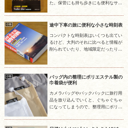
た。保管にも持ち歩きにも便利なサイ
ズなので、出るとついつい買ってしま
い、気がつけば2016年の春・夏・秋・
冬と4冊が揃ってしまった。
途中下車の旅に便利な小さな時刻表
小物
コンパクトな時刻表はいくつも出てい
るけど、大判のそれに比べると情報が
削られていたり、地域限定だったりし
て、ローカル線の小駅に降りるような
旅には使いにくい。かといって重くて
かさばる大判サイズの時刻表を持...
バッグ内の整理にポリエステル製の
小物
巾着袋が便利
カメラバッグやバックパックに旅行用
品を放り込んでいくと、ぐちゃぐちゃ
になってしまうので、整理用にポリエ
ステル製の巾着袋を購入した。これは
ポリエステル製である所が重要で、衣
類等の柔らかな物の収納にはクッ...