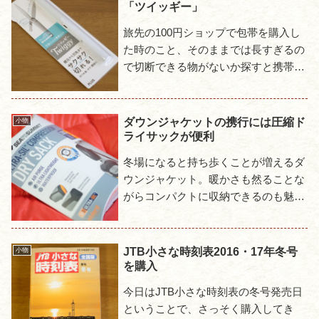
「ツイッギー」
旅先の100円ショップで包帯を購入し
た時のこと、そのままでは長すぎるの
で切断できる物がないか探すと携帯用
はさみが目に留まった。これなら今後
も持ち歩けるし、良いものを入手した
と思ったのも束の間、これが面...
ダウンジャケットの携行には圧縮ド
小物
ライサックが便利
冬場になると持ち歩くことが増えるダ
ウンジャケット。暖かさも然ることな
がらコンパクトに収納できるのも魅力
のひとつだ。しかしいくらコンパクト
になるとはいえダウンの量が多いもの
だと結構かさばる。そこで私は詰...
JTB小さな時刻表2016・17年冬号
小物
を購入
今日はJTB小さな時刻表の冬号発売日
ということで、さっそく購入してき