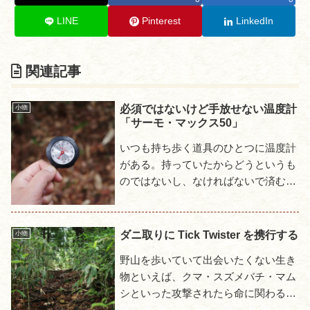
LINE
Pinterest
LinkedIn
関連記事
必須ではないけど手放せない温度計
小物
「サーモ・マックス50」
いつも持ち歩く道具のひとつに温度計
がある。持っていたからどうというも
のではないし、なければないで済むも
のではあるけど、暑さ寒さの厳しいと
きから快適なときまで具体的に何度あ
るのか知りたいという欲求を満た...
ダニ取りに Tick Twister を携行する
小物
野山を歩いていて出会いたくない生き
物といえば、クマ・スズメバチ・マム
シといった攻撃されたら命に関わるも
のがまず思い浮かぶ。それにつづくの