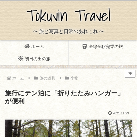
〜 旅と写真と日常のあれこれ 〜
ホーム
全線全駅完乗の旅
初日の出の旅
PR
ホーム
旅の道具
小物
旅行にテン泊に「折りたたみハンガー」
が便利
2021.11.29