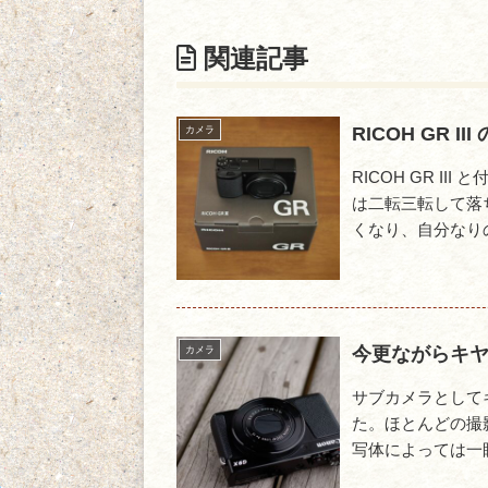
関連記事
RICOH GR II
カメラ
RICOH GR I
は二転三転して落
くなり、自分なりの
今更ながらキヤノ
カメラ
サブカメラとしてキ
た。ほとんどの撮
写体によっては一眼