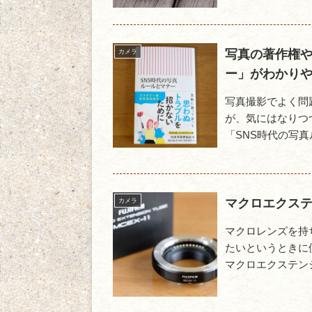
写真の著作権や
カメラ
ー」がわかり
写真撮影でよく問
が、気にはなりつ
「SNS時代の写真
マクロエクステン
カメラ
マクロレンズを持
たいというときに
マクロエクステンシ