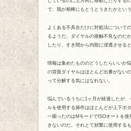
しているのに上方向に移動したりするのだ
で、我が相棒にもとうとうきたかとい
よくある不具合だけに対処法についての
るようだ。ダイヤルの接触不良なのだ
したり、すき間から内部に浸透させる
情報は集めたもののどうしたらいいか悩ま
の背面ダイヤルはほとんど出番がないの
って分解する気にはなれない。
悩んでいるうちに1ヶ月が経過したが、
ルを使用する操作はほとんどが上下ボ
一困ったのはMモードでISOオートを
きないのだ。それとて頻繁に使用するも