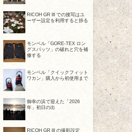
RICOH GR III での接写はユ
ーザー設定を利用すると捗る
モンベル「GORE-TEX ロン
グスパッツ」の破れと穴を補
修する
モンベル「クイックフィット
ワカン」購入から初使用まで
御幸の浜で迎えた「2026
年」初日の出
RICOH GR III の撮影設定