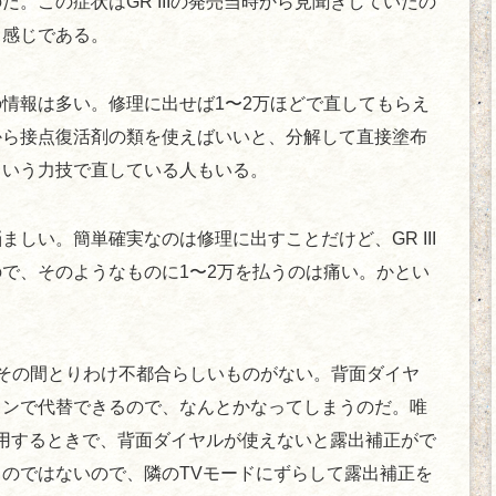
。この症状はGR IIIの発売当時から見聞きしていたの
う感じである。
情報は多い。修理に出せば1〜2万ほどで直してもらえ
から接点復活剤の類を使えばいいと、分解して直接塗布
という力技で直している人もいる。
しい。簡単確実なのは修理に出すことだけど、GR III
で、そのようなものに1〜2万を払うのは痛い。かとい
その間とりわけ不都合らしいものがない。背面ダイヤ
タンで代替できるので、なんとかなってしまうのだ。唯
使用するときで、背面ダイヤルが使えないと露出補正がで
のではないので、隣のTVモードにずらして露出補正を