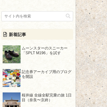
新着記事
ムーンスターのスニーカー
「SPLT M196」を試す
記念券アーカイブ用のブログ
を開設
桜井線 全線全駅完乗の旅 1日
目（奈良〜京終）