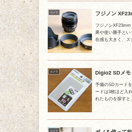
フジノン XF2
カメラ
フジノンXF23m
果や使い勝手とい
在感も大きく、スナ
Digio2 SD
カメラ
予備のSDカード
ードは3枚ほど入
れたものを探すと、名
カメラ