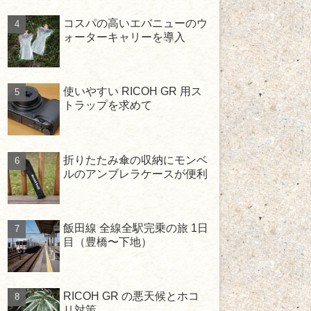
コスパの高いエバニューのウ
ォーターキャリーを導入
使いやすい RICOH GR 用ス
トラップを求めて
折りたたみ傘の収納にモンベ
ルのアンブレラケースが便利
飯田線 全線全駅完乗の旅 1日
目（豊橋〜下地）
RICOH GR の悪天候とホコ
リ対策