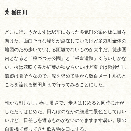
くしだがわ
櫛田川
どこに行こうかまずは駅前にあった多気町の案内板に目を
向けた。面白そうな場所が点在しているけど多気町全体の
地図のため歩いていける距離でないものが大半だ。徒歩圏
内となると「桜づつみ公園」と「板倉遺跡」くらいしかな
い。桜は花咲く春か紅葉の秋ならいいけど夏では微妙だし
遺跡は暑そうなので、涼を求めて駅から数百メートルのと
ころを流れる櫛田川まで行ってみることにした。
朝から8月らしい蒸し暑さで、歩きはじめると同時に汗が
したたりはじめた。田んぼのなかの細道で景色としてはい
いけど、日差しを遮るものがないのでますます暑い。駅の
自販機で買ってきた飲み物を口にする。