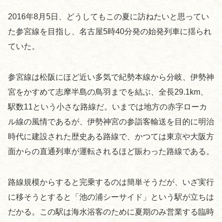
2016年8月5日、どうしてもこの夏に訪ねたいと思ってい
た参宮線を目指し、名古屋5時40分発の始発列車に揺られ
ていた。
参宮線は松阪にほど近い多気で紀勢本線から分岐、伊勢神
宮をかすめて志摩半島の鳥羽までを結ぶ、全長29.1km、
駅数11という小さな路線だ。いまでは地方の赤字ローカ
ル線の風情であるが、伊勢神宮の参詣客輸送を目的に明治
時代に建設された歴史ある路線で、かつては東京や大阪方
面からの直通列車が運転されるほど賑わった路線である。
路線規模からすると完乗するのは簡単そうだが、いざ実行
に移そうとすると「池の浦シーサイド」という駅が立ちは
だかる。この駅は海水浴客のために夏期のみ営業する臨時