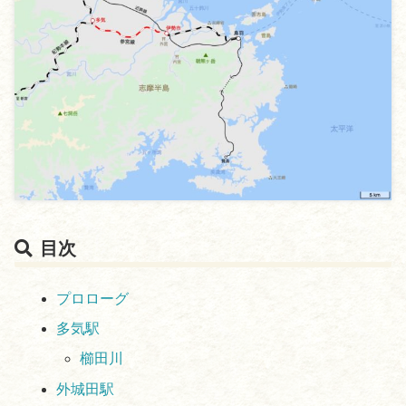
目次
プロローグ
多気駅
櫛田川
外城田駅