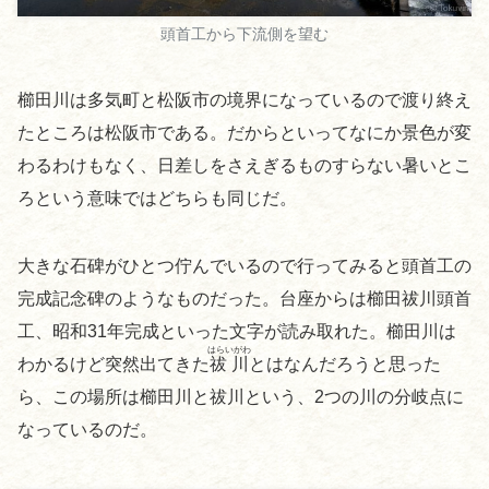
頭首工から下流側を望む
櫛田川は多気町と松阪市の境界になっているので渡り終え
たところは松阪市である。だからといってなにか景色が変
わるわけもなく、日差しをさえぎるものすらない暑いとこ
ろという意味ではどちらも同じだ。
大きな石碑がひとつ佇んでいるので行ってみると頭首工の
完成記念碑のようなものだった。台座からは櫛田祓川頭首
工、昭和31年完成といった文字が読み取れた。櫛田川は
はらいがわ
わかるけど突然出てきた
祓川
とはなんだろうと思った
ら、この場所は櫛田川と祓川という、2つの川の分岐点に
なっているのだ。