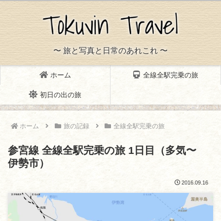
〜 旅と写真と日常のあれこれ 〜
ホーム
全線全駅完乗の旅
初日の出の旅
ホーム
旅の記録
全線全駅完乗の旅
参宮線 全線全駅完乗の旅 1日目（多気〜
伊勢市）
2016.09.16