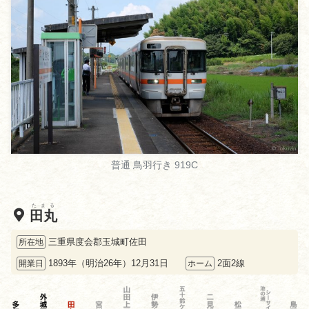
普通 鳥羽行き 919C
たまる
田丸
三重県度会郡玉城町佐田
所在地
1893年（明治26年）12月31日
2面2線
開業日
ホーム