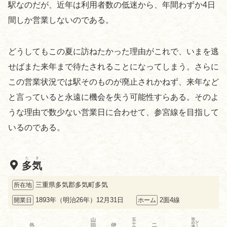
駅なのだが、近年は利用者数の低迷から、年間わずか4日
間しか営業しないのである。
どうしてもこの夏に訪ねたかった理由がこれで、いまを逃
せばまた来年まで待たされることになってしまう。さらに
この営業状況では駅そのものが廃止されかねず、来年など
と言っていると永遠に機会を失う可能性すらある。そのよ
うな理由で数少ない営業日に合わせて、参宮線を目指して
いるのである。
たき
多気
三重県多気郡多気町多気
所在地
1893年（明治26年）12月31日
2面4線
開業日
ホーム