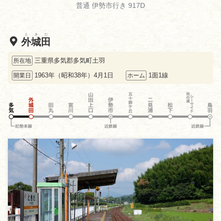
普通 伊勢市行き 917D
ときだ
外城田
三重県多気郡多気町土羽
所在地
1963年（昭和38年）4月1日
1面1線
開業日
ホーム