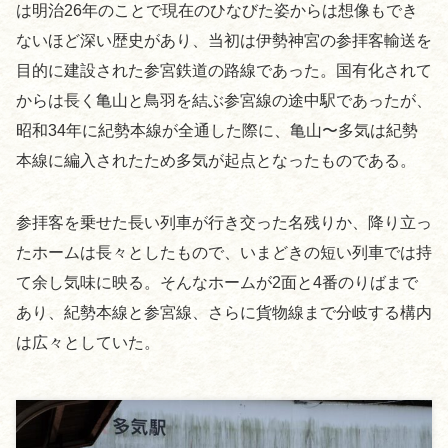
は明治26年のことで現在のひなびた姿からは想像もでき
ないほど深い歴史があり、当初は伊勢神宮の参拝客輸送を
目的に建設された参宮鉄道の路線であった。国有化されて
からは長く亀山と鳥羽を結ぶ参宮線の途中駅であったが、
昭和34年に紀勢本線が全通した際に、亀山〜多気は紀勢
本線に編入されたため多気が起点となったものである。
参拝客を乗せた長い列車が行き交った名残りか、降り立っ
たホームは長々としたもので、いまどきの短い列車では持
て余し気味に映る。そんなホームが2面と4番のりばまで
あり、紀勢本線と参宮線、さらに貨物線まで分岐する構内
は広々としていた。