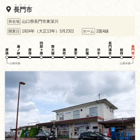
ながとし
長門市
山口県長門市東深川
所在地
1924年（大正13年）3月23日
2面4線
開業日
ホーム