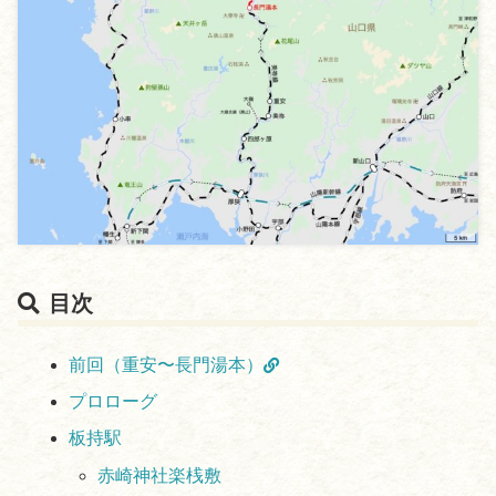
目次
前回（重安〜長門湯本）
プロローグ
板持駅
赤崎神社楽桟敷