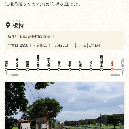
に後ろ髪を引かれながら席を立った。
いたもち
板持
山口県長門市西深川
所在地
1958年（昭和33年）7月25日
1面1線
開業日
ホーム