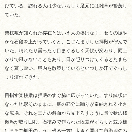
びている。訪れる人は少ないらしく足元には雑草が繁茂し
ていた。
楽桟敷が知られた存在とはいえ人の姿はなく、セミの賑や
かな石段を上がっていくと、こじんまりした拝殿が佇んで
いた。晴れたり曇ったり目まぐるしく天候が変わり、雨上
がりで風がないこともあり、日が照りつけてくるとたまら
なく蒸し暑い。境内を散策しているといつしか汗でぐっし
ょり濡れてきた。
目指す楽桟敷は拝殿のすぐ脇に広がっていた。すり鉢状に
なった地形そのままに、底の部分に踊りが奉納される小さ
な広場、それを三方の斜面から見下ろすように階段状の桟
敷席が取り囲む。石積みで作られた段差がずらりと並ぶ様
はまるで棚田のよう。残る一方は大きく開けて市街地のみ