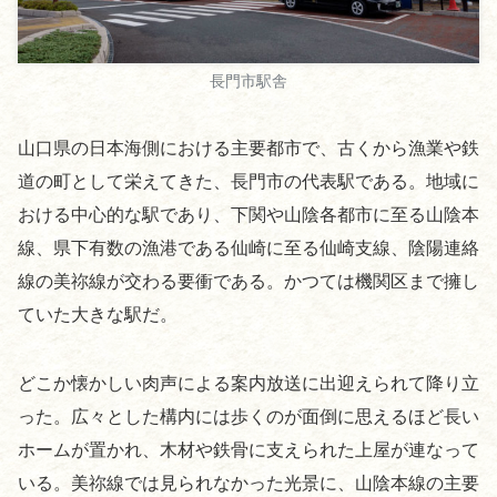
長門市駅舎
山口県の日本海側における主要都市で、古くから漁業や鉄
道の町として栄えてきた、長門市の代表駅である。地域に
おける中心的な駅であり、下関や山陰各都市に至る山陰本
線、県下有数の漁港である仙崎に至る仙崎支線、陰陽連絡
線の美祢線が交わる要衝である。かつては機関区まで擁し
ていた大きな駅だ。
どこか懐かしい肉声による案内放送に出迎えられて降り立
った。広々とした構内には歩くのが面倒に思えるほど長い
ホームが置かれ、木材や鉄骨に支えられた上屋が連なって
いる。美祢線では見られなかった光景に、山陰本線の主要