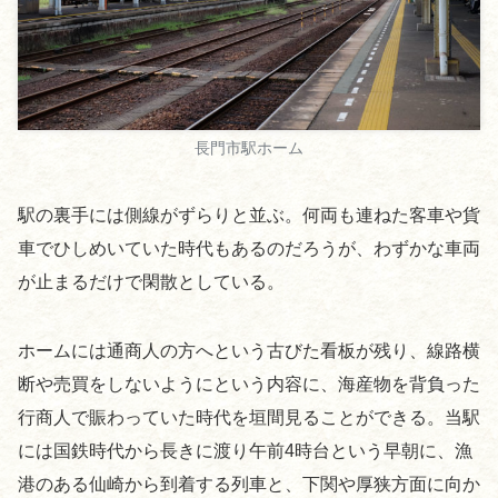
長門市駅ホーム
駅の裏手には側線がずらりと並ぶ。何両も連ねた客車や貨
車でひしめいていた時代もあるのだろうが、わずかな車両
が止まるだけで閑散としている。
ホームには通商人の方へという古びた看板が残り、線路横
断や売買をしないようにという内容に、海産物を背負った
行商人で賑わっていた時代を垣間見ることができる。当駅
には国鉄時代から長きに渡り午前4時台という早朝に、漁
港のある仙崎から到着する列車と、下関や厚狭方面に向か