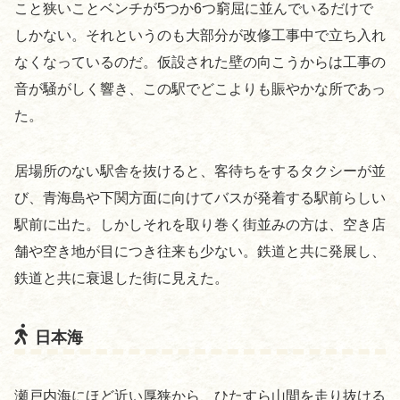
こと狭いことベンチが5つか6つ窮屈に並んでいるだけで
しかない。それというのも大部分が改修工事中で立ち入れ
なくなっているのだ。仮設された壁の向こうからは工事の
音が騒がしく響き、この駅でどこよりも賑やかな所であっ
た。
居場所のない駅舎を抜けると、客待ちをするタクシーが並
び、青海島や下関方面に向けてバスが発着する駅前らしい
駅前に出た。しかしそれを取り巻く街並みの方は、空き店
舗や空き地が目につき往来も少ない。鉄道と共に発展し、
鉄道と共に衰退した街に見えた。
日本海
瀬戸内海にほど近い厚狭から、ひたすら山間を走り抜ける