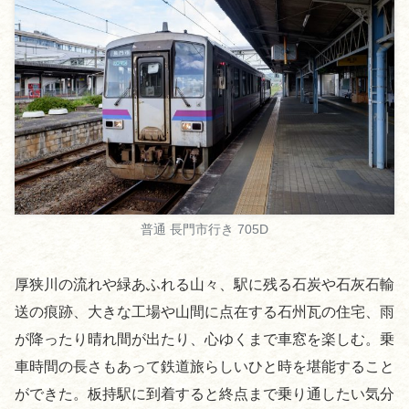
普通 長門市行き 705D
厚狭川の流れや緑あふれる山々、駅に残る石炭や石灰石輸
送の痕跡、大きな工場や山間に点在する石州瓦の住宅、雨
が降ったり晴れ間が出たり、心ゆくまで車窓を楽しむ。乗
車時間の長さもあって鉄道旅らしいひと時を堪能すること
ができた。板持駅に到着すると終点まで乗り通したい気分