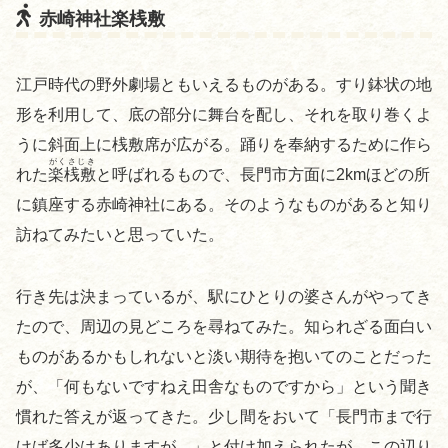
赤崎神社楽桟敷
江戸時代の野外劇場ともいえるものがある。すり鉢状の地
形を利用して、底の部分に舞台を配し、それを取り巻くよ
うに斜面上に桟敷席が広がる。踊りを奉納するために作ら
がくさじき
れた
楽桟敷
と呼ばれるもので、長門市方面に2kmほどの所
に鎮座する赤崎神社にある。そのようなものがあると知り
訪ねてみたいと思っていた。
行き先は決まっているが、駅にひとりの婆さんがやってき
たので、周辺の見どころを尋ねてみた。知られざる面白い
ものがあるかもしれないと淡い期待を抱いてのことだった
が、「何もないですねえ田舎なものですから」という聞き
慣れた答えが返ってきた。少し間をおいて「長門市まで行
けば多少はありますが…」と付け加えられたが、この辺り