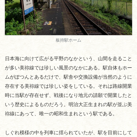
板持駅ホーム
日本海に向けて広がる平野のなかという、山間を走ること
が多い美祢線では珍しい風景のなかにある。駅自体もホー
ムがぽつんとあるだけで、駅舎や交換設備が当然のように
存在する美祢線では珍しい姿をしている。それは路線開業
時に当駅が存在せず、戦後になり地元の請願で開業したと
いう歴史によるものだろう。明治大正生まれの駅が並ぶ美
祢線にあって、唯一の昭和生まれという駅である。
しぐれ模様の中を列車に揺られていたが、駅を目前にして