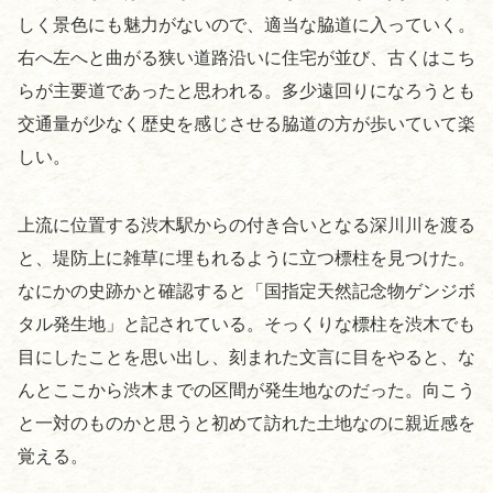
しく景色にも魅力がないので、適当な脇道に入っていく。
右へ左へと曲がる狭い道路沿いに住宅が並び、古くはこち
らが主要道であったと思われる。多少遠回りになろうとも
交通量が少なく歴史を感じさせる脇道の方が歩いていて楽
しい。
上流に位置する渋木駅からの付き合いとなる深川川を渡る
と、堤防上に雑草に埋もれるように立つ標柱を見つけた。
なにかの史跡かと確認すると「国指定天然記念物ゲンジボ
タル発生地」と記されている。そっくりな標柱を渋木でも
目にしたことを思い出し、刻まれた文言に目をやると、な
んとここから渋木までの区間が発生地なのだった。向こう
と一対のものかと思うと初めて訪れた土地なのに親近感を
覚える。