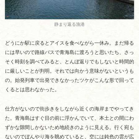
静まり返る漁港
どうにか駅に戻るとアイスを食べながら一休み。まだ帰る
には早いので路線バスで青海島に渡ろうと思いたち、さっ
そく時刻を調べてみると、とんぼ返りでもしないと時間的
に厳しいことが判明。それでは向かう意味がないというも
の。始発列車で出発できなかったツケがこんな形で回って
くるとは思わなかった。
仕方がないので街歩きをしながら近くの海岸までやってき
た。青海島はすぐ目の前に浮かんでいて、本土との間にわ
ずかな隙間しかないため地続きのように見える。行く宛も
ないのでぼんやり海を眺めていると、空には鈍色の雲が広