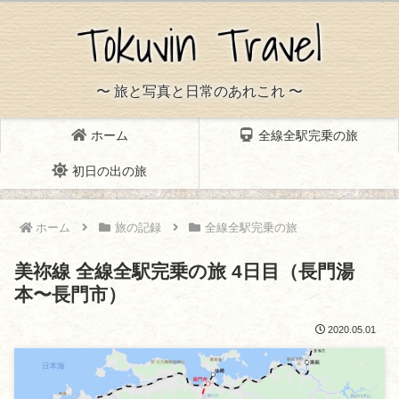
〜 旅と写真と日常のあれこれ 〜
ホーム
全線全駅完乗の旅
初日の出の旅
ホーム
旅の記録
全線全駅完乗の旅
美祢線 全線全駅完乗の旅 4日目（長門湯
本〜長門市）
2020.05.01