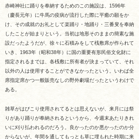
赤崎神社に踊りを奉納するためのこの施設は、1596年
（慶長元年）に牛馬の疫病が流行した際に平癒の願をか
け、その成就のお礼として楽踊り・地踊り・三番叟を奉納
したことが始まりという。当初は地形そのままの簡素な施
設だったようだが、徐々に石積みをして桟敷席が作られて
いき、1963年（昭和38年）に国の重要有形民俗文化財に
指定されるまでは、各桟敷に所有者が決まっていて、それ
以外の人は使用することができなかったという。いわば全
席指定席かつ一般販売なしの野外劇場だったというわけで
ある。
雑草がはびこり使用されてるとは思えないが、来月には祭
りがあり踊りが奉納されるというから、今週末あたりきれ
いに刈り払われるのだろう。良かったのか悪かったのか分
からないが、年間を通してもっとも草に埋もれた時期に来